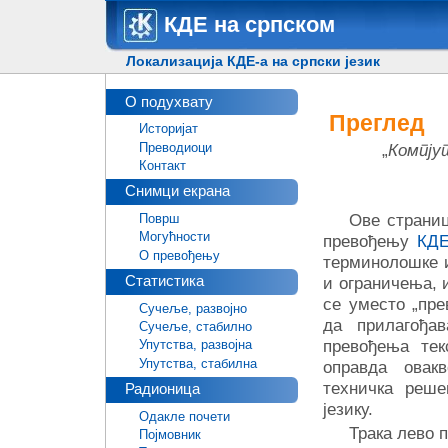
КДЕ на српском
Локализација КДЕ-а на српски језик
О подухвату
Преглед
Историјат
Преводиоци
„
Компју
Контакт
Снимци екрана
Ове страниц
Површ
Могућности
превођењу
КДЕ
О превођењу
терминолошке и
Статистика
и ограничења, 
се уместо „пре
Сучеље, развојно
да прилагођа
Сучеље, стабилно
превођења тек
Упутства, развојна
Упутства, стабилна
оправда овакв
техничка реш
Радионица
језику.
Одакле почети
Трака лево 
Појмовник