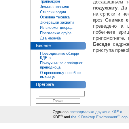
досадашњем то
Трапнакрон
Језичка правила
подухвату
. Да
Стилски водич
на српски и не
Основна техника
кроз
Снимке е
Зихерашки захвати
преведено а 
Из високог дворца
побегнете ври
Прегалачка оруђа
припомогнете,
Два наречја
Беседе
садрже
Беседе
приступа прево
Преводилачко обзорје
КДЕ-а
Приручник за слободног
преводиоца
О преношењу посебних
именица
Претрага
Одржава
преводилачка дружина КДЕ-а
®
®
KDE
and
the K Desktop Environment
logo