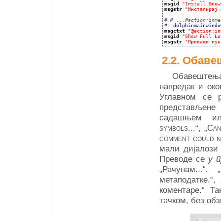
msgid
"Install &new
msgstr
"Инсталирај 
# @ ...@action:inme
#: dolphinmainwindo
msgctxt
"@action:in
msgid
"Show Full Lo
msgstr
"Прикажи пун
Обаве
Обавештења
напредак и ок
Углавном се р
представљен
садашњем ил
symbols...
“, „
Can
comment could n
мали дијалози
Преводе се
у 
„Рачунам...“
метаподатке.“,
коментаре.“ Т
тачком, без об