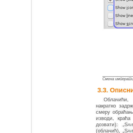
Смена императив
Описни
Облачићи, 
накратко задр
смеру обраћања
изводи, краћа
дозвати): „
Sav
(облачић), „
Sav