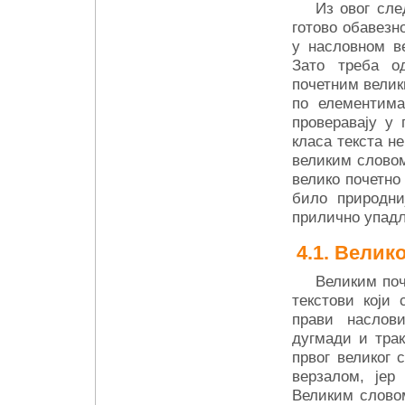
Из овог сле
готово обавезн
у насловном ве
Зато треба од
почетним велик
по елементима
проверавају у 
класа текста н
великим слово
велико почетно
било природни
прилично упадљ
Велико
Великим поч
текстови који
прави наслови
дугмади и трак
првог великог 
верзалом, јер
Великим словом