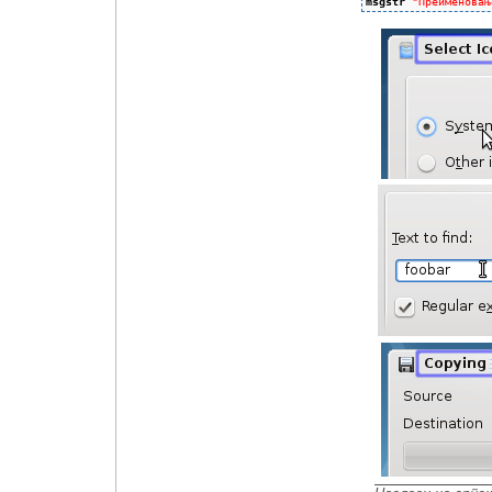
msgstr
"Преименовањ