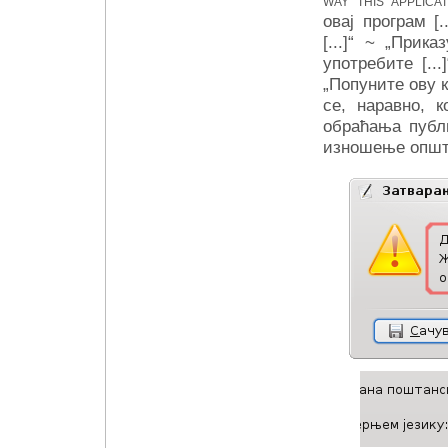
way this applicati
овај програм [..
[...]
“ ~ „Приказ
употребите [...]
„Попуните ову к
се, наравно, 
обраћања публи
изношење општ