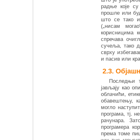
радње које су
прошле или буд
што се тако и
(„нисам мога
корисницима к
спречава очиг
сучеља, тако 
сврху избегав
и пасив или кра
Објаш
Последњи т
јављају као оп
облачићи, етик
обавештењу, к
могло наступит
програма, тј. 
рачунара. За
програмера ко
према томе п