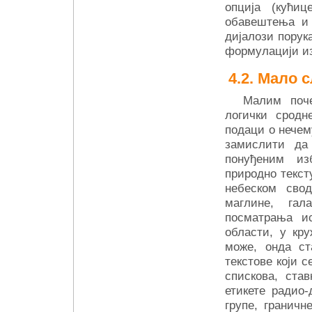
опција (кућиц
обавештења и о
дијалози порука
формулацији из
Мало с
Малим поче
логички сродн
подаци о нечем
замислити да
понуђеним из
природно текст
небеском свод
маглине, гал
посматрања ист
области, у кру
може, онда ст
текстове који 
спискова, став
етикете радио-
групе, граничн