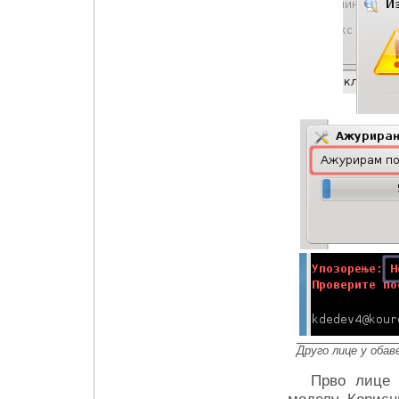
Друго лице у оба
Прво лице 
моделу. Корисн