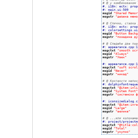
# @ у комбинованом 
#. i18n: ectx: prop
#: main.ui:509
msgid
"Shared Memor
msgstr
"дељена мемо
# @ Слично, ставка 
#. i18n: ectx: prop
#: colorsettings.ui
msgid
"Button Backg
msgstr
"позадина ду
# @ Следеће две пор
#: appearance.cpp:1
msgctxt
"smooth scr
msgid
"Always"
msgstr
"Увек"
#: appearance.cpp:1
msgctxt
"soft scrol
msgid
"Never"
msgstr
"никад"
# @ Контексти непос
#: dolphinfontreque
msgctxt
"@item:inli
msgid
"System Font"
msgstr
"системски ф
#: iconsizedialog.c
msgctxt
"@item:inra
msgid
"Large"
msgstr
"велике"
# @ ...или колонама
#: project/projectm
msgctxt
"@title:col
msgid
"Total"
msgstr
"укупно"