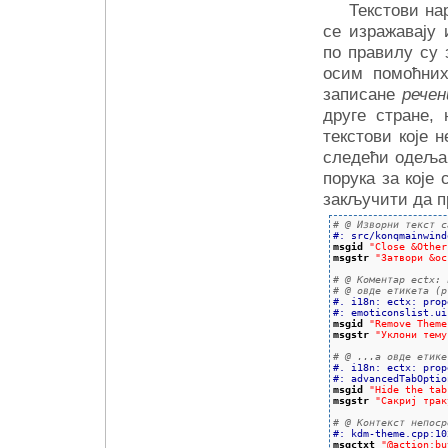
Текстови на
се изражавају 
по правилу су
осим помоћних
записане
речен
друге стране,
текстови које 
следећи одељак
порука за које
закључити да п
# @ Изворни текст с
#: src/konqmainwind
msgid
"Close &Other
msgstr
"Затвори &ос
# @ Коментар ectx: 
# @ овде етикета (p
#. i18n: ectx: prop
#: emoticonslist.ui
msgid
"Remove Theme
msgstr
"Уклони тему
# @ ...а овде етике
#. i18n: ectx: prop
#: advancedTabOptio
msgid
"Hide the tab
msgstr
"Сакриј трак
# @ Контекст непоср
#: kdm-theme.cpp:10
msgctxt
"@action:bu