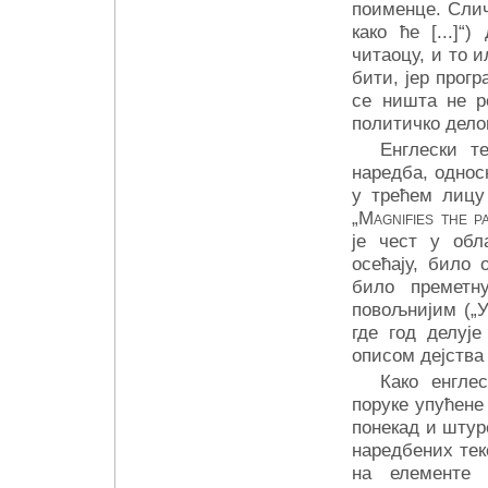
поименце. Слич
како ће [...]“
читаоцу, и то 
бити, јер прогр
се ништа не р
политичко дело
Енглески т
наредба, односн
у трећем лицу 
„
Magnifies the pa
је чест у обл
осећају, било 
било преметн
повољнијим („Ув
где год делуј
описом дејства
Како енгле
поруке упућене
понекад и штур
наредбених текс
на елементе 