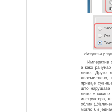
Императив у наре
Императив о
а како рачунар
лице. Друго 
двосмислено, 
придаје сувише
што нарушава 
лице множине (
инструктора, ш
облик („Увлаче
могло би једна