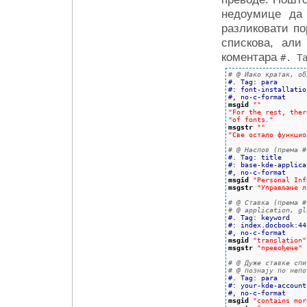
недоумице да
разликовати по
спискова, али
коментара
#. T
# @ Иако кратак, об
#. Tag: para
#: font-installatio
#, no-c-format
msgid
""
"For the rest, ther
"of fonts."
msgstr
""
"Све остало функцио
# @ Наслов (према #
#. Tag: title
#: base-kde-applica
#, no-c-format
msgid
"Personal Inf
msgstr
"Управљање л
# @ Ставкa (према #
# @ application, gl
#. Tag: keyword
#: index.docbook:44
#, no-c-format
msgid
"translation"
msgstr
"превођење"
# @ Дуже ставке спи
# @ познају по непо
#. Tag: para
#: your-kde-account
#, no-c-format
msgid
"contains mor