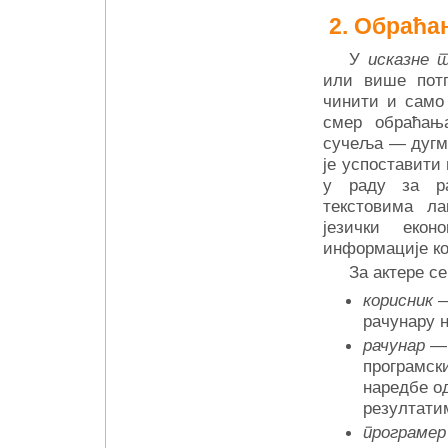
Обраћањ
У
исказне 
или више потп
чинити и само 
смер обраћањ
сучеља — дугма
је успоставити 
у раду за ра
текстовима л
језички екон
информације ко
За актере се
корисник
—
рачунару 
рачунар
— 
програмски
наредбе од
резултати
програмер