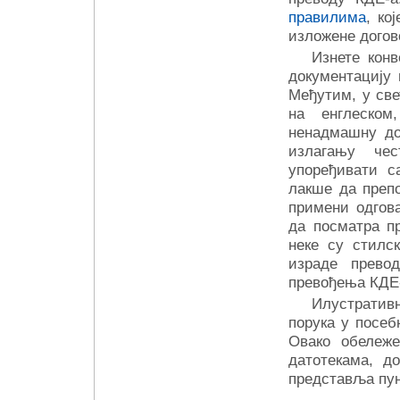
правилима
, ко
изложене догов
Изнете конв
документацију 
Међутим, у све
на енглеском
ненадмашну до
излагању че
упоређивати с
лакше да препо
примени одгова
да посматра пр
неке су стилс
израде прево
превођења КДЕ-
Илустративн
порука у посе
Овако обележе
датотекама, д
представља пун