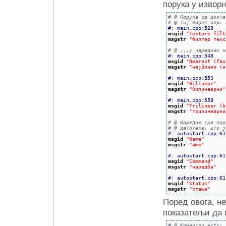
порука у извор
# @ Порука са двота
# @ тај виџет нпр. 
#: main.cpp:528
msgid
"Texture filt
msgstr
"Филтер текс
# @ ...у наредних н
#: main.cpp:548
msgid
"Nearest (fas
msgstr
"најближи (н
#: main.cpp:553
msgid
"Bilinear"
msgstr
"билинеарни"
#: main.cpp:558
msgid
"Trilinear (b
msgstr
"трилинеарни
# @ Наредне три пор
# @ датотеке, што ј
#: autostart.cpp:61
msgid
"Name"
msgstr
"име"
#: autostart.cpp:61
msgid
"Command"
msgstr
"наредба"
#: autostart.cpp:61
msgid
"Status"
msgstr
"стање"
Поред овога, н
показатељи да 
# @ Коментар ectx: 