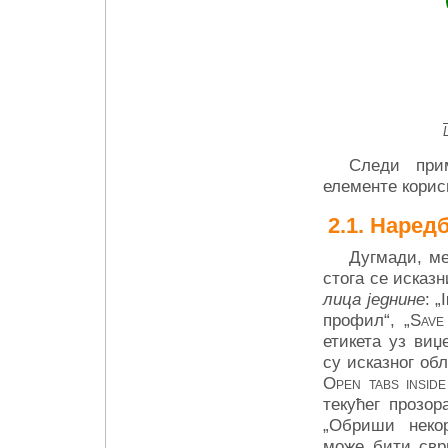
Следи прим
елементе корис
Наред
Дугмади, ме
стога се исказ
лица једнине
: „
профил“, „
Save 
етикета уз виџ
су исказног обл
Open tabs insid
текућег прозора
„Обриши некор
може бити свр