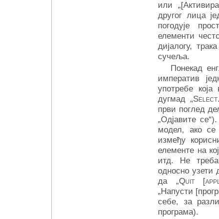
или „[Активира
другог лица је
погодује прос
елементи често
дијалогу, трак
сучеља.
Понекад енг
императив јед
употребе која
дугмад „
Select.
први поглед дел
„Одјавите се“)
модел, ако се
између корисни
елементе на ко
итд. Не треб
односно узети д
да „
Quit [appl
„Напусти [прог
себе, за разл
програма).