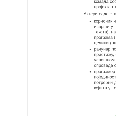
комада соф
пројектант
Актери садејств
корисник и
изврши у 
текста), н
програма̑ 
целини (н
рачунар п
пристижу, 
успешном 
спроведе 
програмер
појединост
потребни 
који га у 