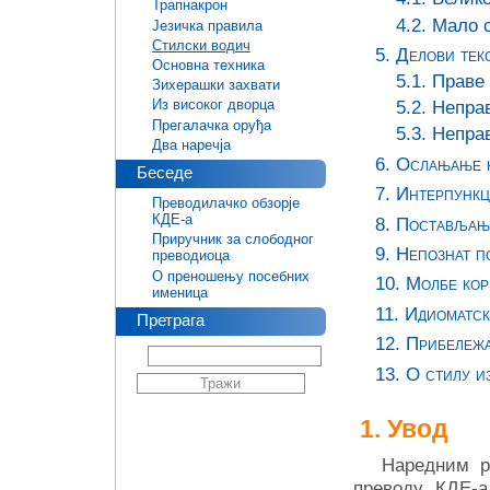
Трапнакрон
4.2. Мало 
Језичка правила
Стилски водич
5. Делови тек
Основна техника
5.1. Праве
Зихерашки захвати
5.2. Непра
Из високог дворца
Прегалачка оруђа
5.3. Непра
Два наречја
6. Ослањање н
Беседе
7. Интерпункц
Преводилачко обзорје
КДЕ-а
8. Постављањ
Приручник за слободног
9. Непознат п
преводиоца
О преношењу посебних
10. Молбе ко
именица
11. Идиоматск
Претрага
12. Прибележ
13. О стилу и
Увод
Наредним р
преводу КДЕ-