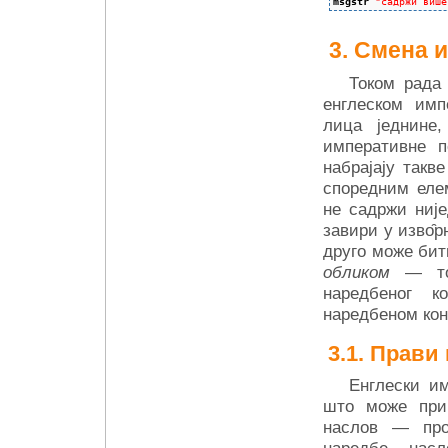
msgstr
"садржи више
Смена и
Током рада
енглеском имп
лица једнине,
императивне п
набрајају такв
споредним елем
не садржи није
завири у изво̑р
друго може бит
обликом
— ток
наредбеног к
наредбеном конт
Прави 
Енглески им
што може при
наслов — проз
наредбе, нас