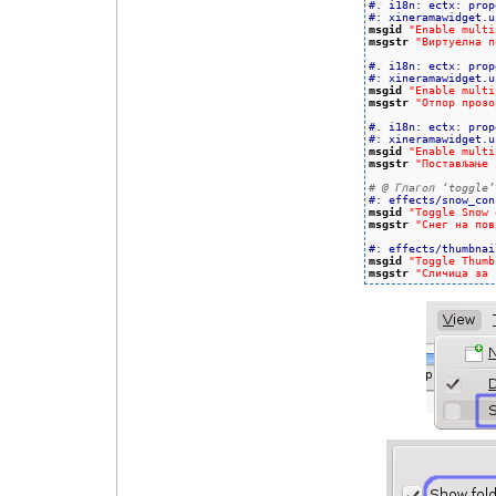
#. i18n: ectx: prop
#: xineramawidget.u
msgid
"Enable multi
msgstr
"Виртуелна п
#. i18n: ectx: prop
#: xineramawidget.u
msgid
"Enable multi
msgstr
"Отпор прозо
#. i18n: ectx: prop
#: xineramawidget.u
msgid
"Enable multi
msgstr
"Постављање 
# @ Глагол ‘toggle’
#: effects/snow_con
msgid
"Toggle Snow 
msgstr
"Снег на пов
#: effects/thumbnai
msgid
"Toggle Thumb
msgstr
"Сличица за 