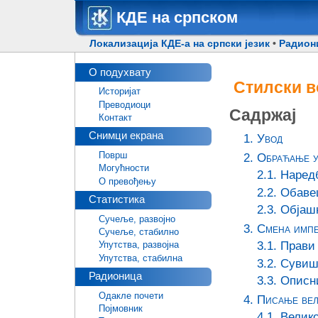
КДЕ на српском
Локализација КДЕ-а на српски језик
•
Радион
О подухвату
Стилски 
Историјат
Преводиоци
Садржај
Контакт
Снимци екрана
1. Увод
Површ
2. Обраћање у
Могућности
2.1. Наред
О превођењу
2.2. Обав
Статистика
2.3. Обја
Сучеље, развојно
3. Смена импе
Сучеље, стабилно
3.1. Прави
Упутства, развојна
Упутства, стабилна
3.2. Сувиш
Радионица
3.3. Опис
Одакле почети
4. Писање ве
Појмовник
4.1. Велик