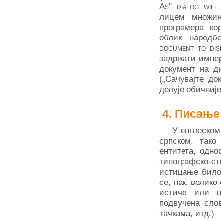
As" dialog will 
лицем множин
програмера кор
облик наредб
document to dis
задржати импер
документ на д
(„Сачувајте до
делује обичније
Писање
У енглеском
српском, тако
ентитета, одно
типографско-ст
истицање било 
се, пак, велико
истиче или н
подвучена слов
тачкама, итд.)