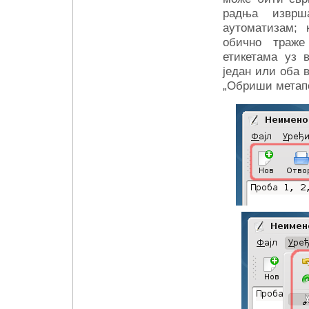
радња изврш
аутоматизам; 
обично траже 
етикетама уз в
један или оба в
„Обриши метапод