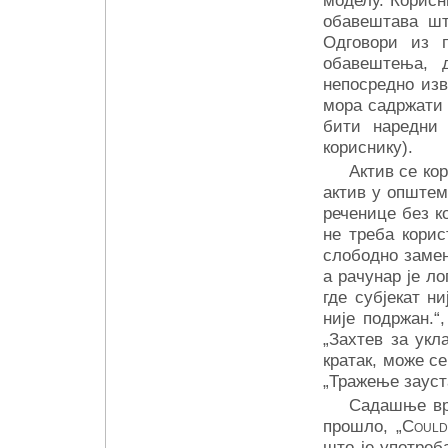
обавештава шт
Одговори из п
обавештења, 
непосредно изв
мора садржати 
бити наредни 
кориснику).
Актив се кор
актив у општем 
реченице без к
не треба корис
слободно замен
а рачунар је л
где субјекат ни
није подржан.“,
„Захтев за укл
кратак, може се
„Тражење зауст
Садашње вре
прошло, „
Could
што је употреб