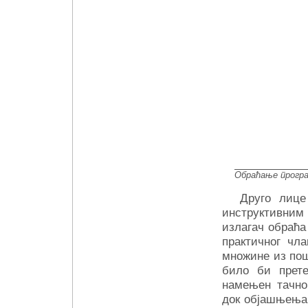
Обраћање програ
Друго лице
инструктивним 
излагач обраћа
практичног чл
множине из пош
било би прете
намењен тачно 
док објашњења 