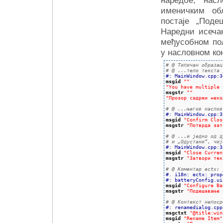
именичким об
постаје „Поде
Наредни исечак
међусобном по
у насловном ко
# @ Типичан образац
# @ ...тело текста 
#: MainWindow.cpp:3
msgid
""
"You have multiple 
msgstr
""
"Прозор садржи неко
# @ ...његов наслов
#: MainWindow.cpp:3
msgid
"Confirm Clos
msgstr
"Потврда зат
# @ ...и једно од д
# и „Одустани“, чиј
#: MainWindow.cpp:3
msgid
"Close Curren
msgstr
"Затвори тек
# @ Коментар ectx: 
#. i18n: ectx: prop
#: batteryConfig.ui
msgid
"Configure Ba
msgstr
"Подешавање 
# @ Контекст непоср
#: renamedialog.cpp
msgctxt
"@title:win
msgid
"Rename Item"