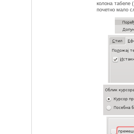
колона табеле (
почетно мало сл