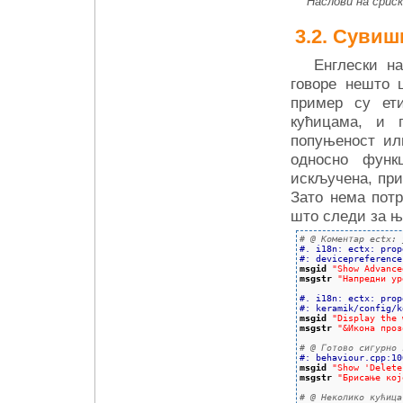
Наслови на српск
Сувишн
Енглески н
говоре нешто 
пример су ети
кућицама, и 
попуњеност или
односно функ
искључена, при
Зато нема потр
што следи за њ
# @ Коментар ectx: 
#. i18n: ectx: prop
#: devicepreference
msgid
"Show Advance
msgstr
"Напредни ур
#. i18n: ectx: prop
#: keramik/config/k
msgid
"Display the 
msgstr
"&Икона проз
# @ Готово сигурно 
#: behaviour.cpp:10
msgid
"Show 'Delete
msgstr
"Брисање кој
# @ Неколико кућица