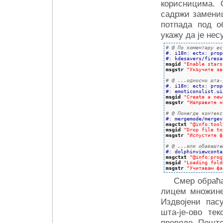
корисницима. 
садржи заменице
потпада под о
укажу да је не
# @ По коментару ec
#. i18n: ectx: prop
#: kdesavers/firesa
msgid
"Enable stars
msgstr
"Укључите зв
# @ ...односно шта-
#. i18n: ectx: prop
#: emoticonslist.ui
msgid
"Create a new
msgstr
"Направите н
# @ Понегде контекс
#: mergemode/mergev
msgctxt
"@info:tool
msgid
"Drop file to
msgstr
"Испустите ф
# @ ...или обавеште
#: dolphinviewconta
msgctxt
"@info:prog
msgid
"Loading fold
msgstr
"Учитавам фа
Смер обраћа
лицем множине,
Издвојени пас
шта-је-ово те
преводе. Пошто