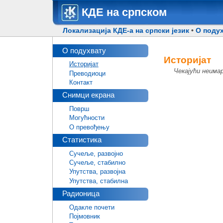
КДЕ на српском
Локализација КДЕ-а на српски језик
•
О поду
О подухвату
Историјат
Историјат
Чекајући неимар
Преводиоци
Контакт
Снимци екрана
Површ
Могућности
О превођењу
Статистика
Сучеље, развојно
Сучеље, стабилно
Упутства, развојна
Упутства, стабилна
Радионица
Одакле почети
Појмовник