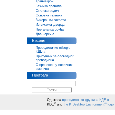
Трапнакрон
Језичка правила
Стилски водич
Основна техника
Зихерашки захвати
Из високог дворца
Прегалачка оруђа
Два наречја
Беседе
Преводилачко обзорје
КДЕ-а
Приручник за слободног
преводиоца
О преношењу посебних
именица
Претрага
Одржава
преводилачка дружина КДЕ-а
®
®
KDE
and
the K Desktop Environment
logo