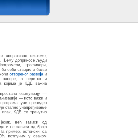
е оперативне системе,
ју. Њему доприносе људи
рограмери, графичари,
ко би себи створили боље
дмоћи
отвореног развоја
и
е напоре, а неретко и
а којима је КДЕ важна
престано еволуирају —
ганизације — исто важи и
 програма јуче преведен
кује стално унапређивање
 ипак, КДЕ се тренутно
језик, већ зависи од
да и не зависи од броја
На пример, естонски, са
00% потпуним у сваком