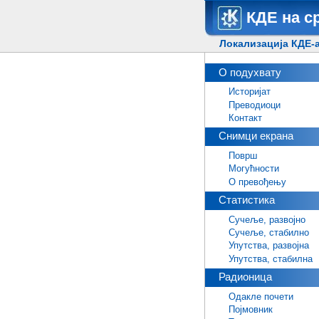
КДЕ на с
Локализација КДЕ-а
О подухвату
Историјат
Преводиоци
Контакт
Снимци екрана
Површ
Могућности
О превођењу
Статистика
Сучеље, развојно
Сучеље, стабилно
Упутства, развојна
Упутства, стабилна
Радионица
Одакле почети
Појмовник