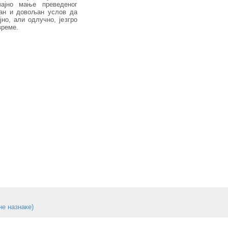
чајно мање преведеног
ебан и довољан услов да
но, али одлучно, језгро
време.
не назнаке)