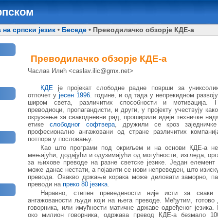
рпском
 на српски језик
•
Беседе
• Преводилачко обзорје КДЕ-а
Преводилачко обзорје КДЕ-а
Часлав Илић <caslav.ilic@gmx.net>
КДЕ
је пројекат слободне радне површи за униксолик
отпочет у
јесен 1996.
године, и од тада у непрекидном разво
широм света, различитих способности и мотивација. П
преводиоци, пропагандисти, и други, у пројекту учествују ка
окружење за свакодневни рад, проширили идеје техничке на
етике
слободног софтвера
, дружили се кроз заједничк
професионално ангажовани од стране различитих компаниј
потпора у пословању.
Као што програми под окриљем и на основи КДЕ-а не
мењајући, додајући и одузимајући од могућности, изгледа, ор
за њихове преводе на разне светске језике. Један елемент
може данас нестати, а појавити се нови непреведен, што изис
превода. Овакво држање корака може деловати заморно, па
преводи на
преко 80 језика
.
Наравно, степен преведености није исти за сваки 
ангажованости људи који на њега преводе. Међутим, готово 
говорника, или имућности матичне државе одређеног језика. 
око милион говорника, одржава превод КДЕ-а безмало 1