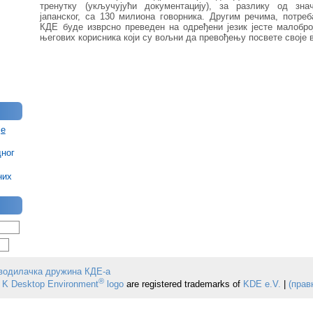
тренутку (укључујући документацију), за разлику од зна
јапанског, са 130 милиона говорника. Другим речима, потр
КДЕ буде изврсно преведен на одређени језик јесте малоброј
његових корисника који су вољни да превођењу посвете своје 
је
дног
них
водилачка дружина КДЕ-а
®
 K Desktop Environment
logo
are registered trademarks of
KDE e.V.
|
(прав