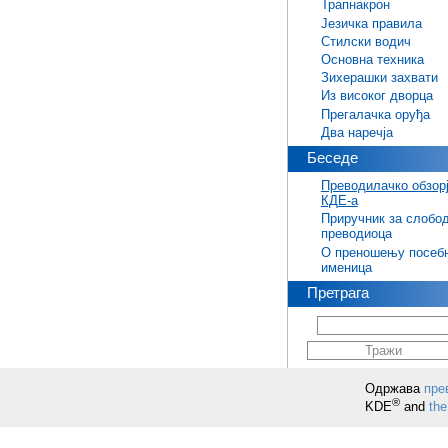
Трапнакрон
Језичка правила
Стилски водич
Основна техника
Зихерашки захвати
Из високог дворца
Прегалачка оруђа
Два наречја
Беседе
Преводилачко обзор
КДЕ-а
Приручник за слобо
преводиоца
О преношењу посеб
именица
Претрага
Одржава
пре
®
KDE
and
the