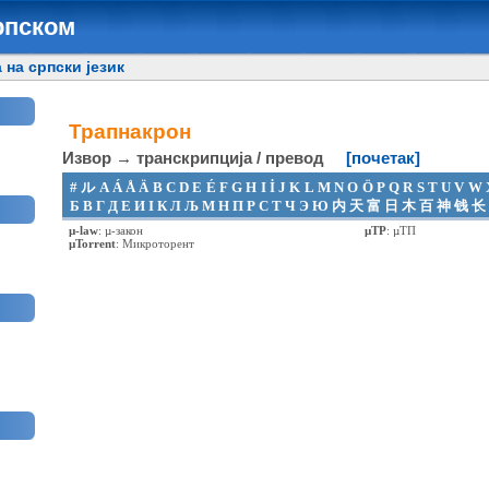
рпском
 на српски језик
Трапнакрон
Извор → транскрипција / превод
[почетак]
#
ル
A
Á
Å
Ä
B
C
D
E
É
F
G
H
I
İ
J
K
L
M
N
O
Ö
P
Q
R
S
T
U
V
W
Б
В
Г
Д
Е
И
І
К
Л
Љ
М
Н
П
Р
С
Т
Ч
Э
Ю
内
天
富
日
木
百
神
钱
长
µ-law
:
µ-закон
µTP
:
µТП
µTorrent
:
Микроторент