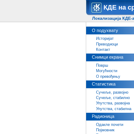
КДЕ на с
Локализација КДЕ-а
О подухвату
Историјат
Преводиоци
Контакт
Снимци екрана
Површ
Могућности
О превођењу
Статистика
Сучеље, развојно
Сучеље, стабилно
Упутства, развојна
Упутства, стабилна
Радионица
Одакле почети
Појмовник