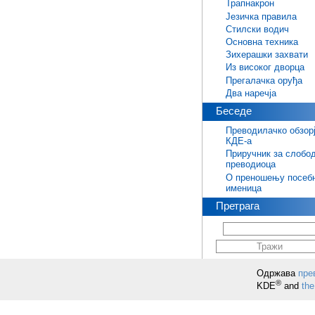
Трапнакрон
Језичка правила
Стилски водич
Основна техника
Зихерашки захвати
Из високог дворца
Прегалачка оруђа
Два наречја
Беседе
Преводилачко обзор
КДЕ-а
Приручник за слобо
преводиоца
О преношењу посеб
именица
Претрага
Одржава
пре
®
KDE
and
the