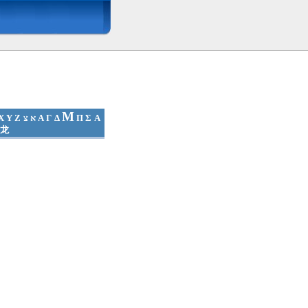
Μ
X
Y
Z
צ
א
Α
Γ
Δ
Π
Σ
А
龙