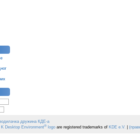
је
дног
них
водилачка дружина КДЕ-а
®
 K Desktop Environment
logo
are registered trademarks of
KDE e.V.
|
(прав