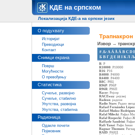
КДЕ на српском
Локализација КДЕ-а на српски језик
О подухвату
Трапнакрон
Историјат
Извор → транскр
Преводиоци
Контакт
#
ル
A
Á
Å
Ä
B
C
D
Б
В
Г
Д
Е
И
І
К
Л
Љ
Снимци екрана
R
:
Р
Површ
R10000
:
Р10000
R16
:
Р16
Могућности
R4000
:
Р4000
О превођењу
R4400
:
Р4400
R8C
:
Р8Ц
Статистика
R96P
:
Р96Р
R96R
:
Р96П
Сучеље, развојно
Racer
:
Рејсер
RACEway
:
рејсвеј
Сучеље, стабилно
Radeon
:
радеон
Radio Stars
:
Радио звезд
Упутства, развојна
Rafael Fernández López
Упутства, стабилна
Rafael Muñoz Rodrigue
Rafał Miłecki
:
Рафал Ми
Радионица
Rafał Rzepecki
:
Рафал Ж
Raffaele Sandrini
:
Рафае
Одакле почети
Rafi Yanai
:
Рафи Јанаи
Ragnar Thomsen
:
Рагна
Појмовник
RAID
:
РАИД