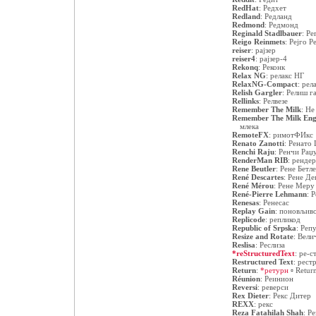
RedHat
:
Редхет
Redland
:
Редланд
Redmond
:
Редмонд
Reginald Stadlbauer
:
Ре
Reigo Reinmets
:
Рејго Р
reiser
:
рајзер
reiser4
:
рајзер-4
Rekonq
:
Реконк
Relax NG
:
релакс НГ
RelaxNG-Compact
:
рел
Relish Gargler
:
Релиш г
Rellinks
:
Релвезе
Remember The Milk
:
Не
Remember The Milk Eng
млека
RemoteFX
:
римотФИкс
Renato Zanotti
:
Ренато 
Renchi Raju
:
Ренчи Раџ
RenderMan RIB
:
ренде
Rene Beutler
:
Рене Бетл
René Descartes
:
Рене Де
René Mérou
:
Рене Меру
René-Pierre Lehmann
:
Р
Renesas
:
Ренесас
Replay Gain
:
поновљиво
Replicode
:
репликод
Republic of Srpska
:
Репу
Resize and Rotate
:
Вели
Reslisa
:
Реслиза
*reStructuredText
:
ре-с
Restructured Text
:
рест
Return
:
*ретурн
▫
Retur
Réunion
:
Реинион
Reversi
:
реверси
Rex Dieter
:
Рекс Дитер
REXX
:
рекс
Reza Fatahilah Shah
:
Ре