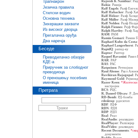
Rajeesh K Nambiar
:
Раџ
Трапнакрон
Rakia
:
Ракија
Језичка правила
Ralf Engels
:
Ралф Енгел
Ralf Habacker
:
Ралф Ха
Стилски водич
Ralf Hölzer
:
Ралф Хелце
Основна техника
Ralf Müller
:
Ралф Миле
Ralf Nolden
:
Ралф Нолд
Зихерашки захвати
Ralph Fiennes
:
Рејф Фај
Из високог дворца
Ralph Hartley
:
Ралф Ха
RAM
:
РАМ
Прегалачка оруђа
Ramin Gomari
:
Рамин Г
Два наречја
Raphael Kubo da Costa
Raphael Langerhorst
:
Р
Беседе
RapidQ
:
рапид-ку
Raptor
:
Раптор
Raquel Ravanini
:
Ракел 
Преводилачко обзорје
RAR
:
РАР
КДЕ-а
RAS
:
РАС
Приручник за слободног
Ratpoison
:
Ретпојзон
Raul Alonso
:
Раул Алонз
преводиоца
Ravikiran Rajagopal
:
Р
О преношењу посебних
Raymond Gold
:
Рејмонд
именица
Razor Keen
:
*Жилтески 
настројен
Претрага
RCS
:
РЦС
R. Daneel Olivaw
:
Р. Де
RD-Bomb
:
РД-бомба
rdesktop
:
рдесктоп
RDF
:
РДФ
RDN
:
РДН
RDP
:
РДП
Real
:
Реал
RealAudio
:
реалаудио
RealPlayer
:
Рилплејер
RealVideo
:
реалвидео
Recent Documents
:
*ско
документи
Reddit
:
Редит