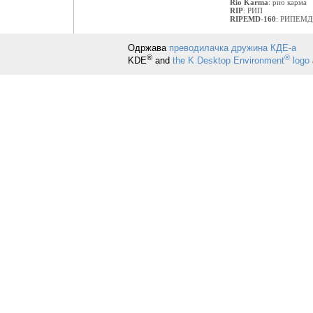
Rio Karma
:
рио карма
RIP
:
РИП
RIPEMD-160
:
РИПЕМД
Одржава
преводилачка дружина КДЕ-а
®
®
KDE
and
the K Desktop Environment
logo