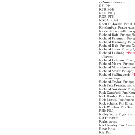
reZound
:
Резаунд
RF
:
РФ
RFB
:
РФБ
RFC
:
РФЦ
RGB
:
РГБ
RGBA
:
РГБА
Rhett D. Jacobs
:
Рет Д. 
Rhythmbox
:
Ритам маш
Riccardo Iaconelli
:
Рика
Richard Dale
:
Ричард Де
Richard Feynman
:
Рича
Richard Hamming
:
Рича
Richard Holt
:
Ричард Х
Richard Jones
:
Ричард 
Richard Lärkäng
:
*Риш
Леркенг
Richard Lohman
:
Ричар
Richard Moore
:
Ричард
Richard M. Stallman
:
Ри
Richard Smith
:
Ричард 
Richard Stellingwerff
:
*
Стелингверф
Richard Taylor
:
Ричард 
Rich Text Format
:
форма
Rickard Närström
:
Рика
Rick Campbell
:
Рик Кем
Rick Hanley
:
Рик Хенли
Rick Jansen
:
Рик Јансен
Rick Schultz
:
Рик Шулц
Rick W. Chen
:
Рик Чен
RID
:
РИД
Ridley Scott
:
Ридли Скот
RIFF
:
РИФФ
Right
:
десно
Rik Hemsley
:
Рик Хемсл
Rina
:
Рина
Rio
:
Рио