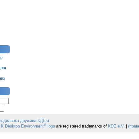
је
дног
них
водилачка дружина КДЕ-а
®
 K Desktop Environment
logo
are registered trademarks of
KDE e.V.
|
(прав