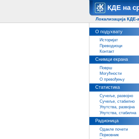
КДЕ на с
Локализација КДЕ-а
О подухвату
Историјат
Преводиоци
Контакт
Снимци екрана
Површ
Могућности
О превођењу
Статистика
Сучеље, развојно
Сучеље, стабилно
Упутства, развојна
Упутства, стабилна
Радионица
Одакле почети
Појмовник