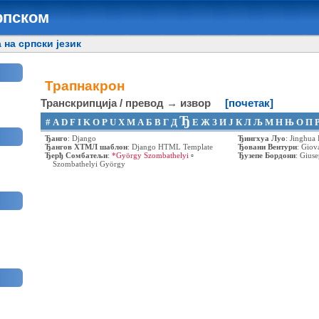
рпском
 на српски језик
Трапнакрон
Транскрипција / превод → извор
[почетак]
Ђ
#
A
D
F
I
K
O
P
U
X
Μ
А
Б
В
Г
Д
Е
Ж
З
И
Ј
К
Л
Љ
М
Н
Њ
О
П
Ђанго
:
Django
Ђингхуа Луо
:
Jinghua
Ђангов ХТМЛ шаблон
:
Django HTML Template
Ђовани Вентури
:
Giova
Ђерђ Сомбатељи
:
*György Szombathelyi
▫
Ђузепе Бордони
:
Giuse
Szombathelyi György