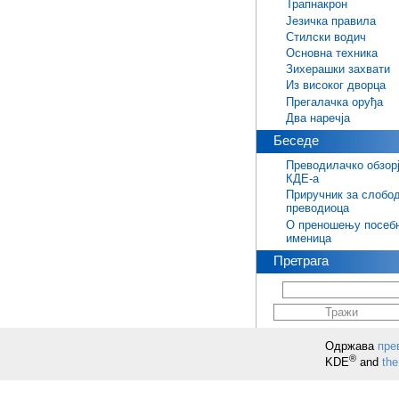
Трапнакрон
Језичка правила
Стилски водич
Основна техника
Зихерашки захвати
Из високог дворца
Прегалачка оруђа
Два наречја
Беседе
Преводилачко обзор
КДЕ-а
Приручник за слобо
преводиоца
О преношењу посеб
именица
Претрага
Одржава
пре
®
KDE
and
the